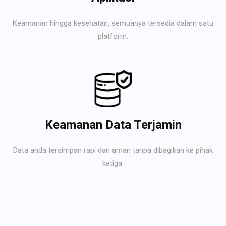
Keamanan hingga kesehatan, semuanya tersedia dalam satu
platform.
Keamanan Data Terjamin
Data anda tersimpan rapi dan aman tanpa dibagikan ke pihak
ketiga.