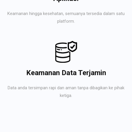
Keamanan hingga kesehatan, semuanya tersedia dalam satu
platform.
Keamanan Data Terjamin
Data anda tersimpan rapi dan aman tanpa dibagikan ke pihak
ketiga.