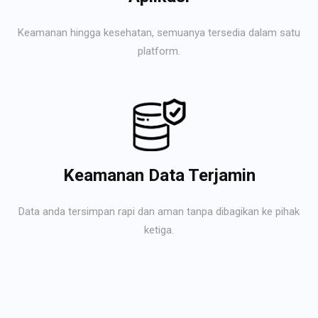
Keamanan hingga kesehatan, semuanya tersedia dalam satu
platform.
Keamanan Data Terjamin
Data anda tersimpan rapi dan aman tanpa dibagikan ke pihak
ketiga.