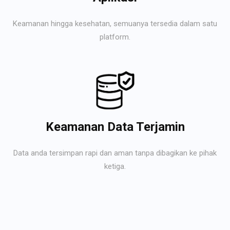
Keamanan hingga kesehatan, semuanya tersedia dalam satu
platform.
Keamanan Data Terjamin
Data anda tersimpan rapi dan aman tanpa dibagikan ke pihak
ketiga.