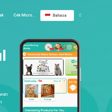
ak
Cek Micro...
Bahasa
l
ewan
n