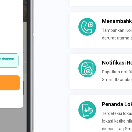
Menambahka
Tambahkan Konta
darurat utama t
Notifikasi R
Dapatkan notifi
Smart ID anabu
Penanda Lok
Terdeteksi loka
lokasi ketika h
discan. Tag Sma