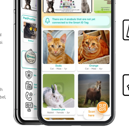
l
i.
ah
bel,