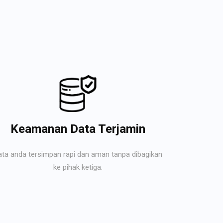
Keamanan Data Terjamin
ata anda tersimpan rapi dan aman tanpa dibagikan
ke pihak ketiga.