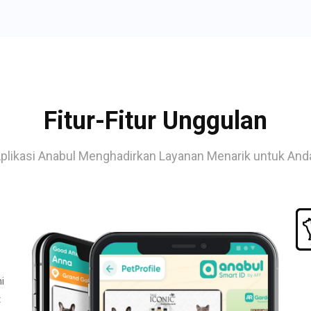
Fitur-Fitur Unggulan
plikasi Anabul Menghadirkan Layanan Menarik untuk And
i
t