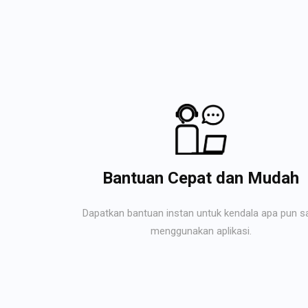
Bantuan Cepat dan Mudah
Dapatkan bantuan instan untuk kendala apa pun s
menggunakan aplikasi.