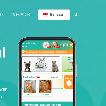
ak
Cek Micro...
Bahasa
l
ewan
n