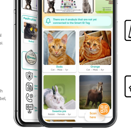
l
i.
ah
bel,