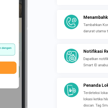
Menambahka
Tambahkan Konta
darurat utama t
Notifikasi R
Dapatkan notifi
Smart ID anabu
Penanda Lok
Terdeteksi loka
lokasi ketika h
discan. Tag Sma