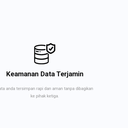
Keamanan Data Terjamin
ata anda tersimpan rapi dan aman tanpa dibagikan
ke pihak ketiga.