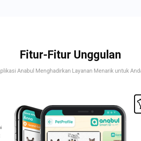
Fitur-Fitur Unggulan
plikasi Anabul Menghadirkan Layanan Menarik untuk And
i
t