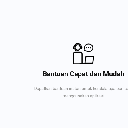
Bantuan Cepat dan Mudah
Dapatkan bantuan instan untuk kendala apa pun s
menggunakan aplikasi.