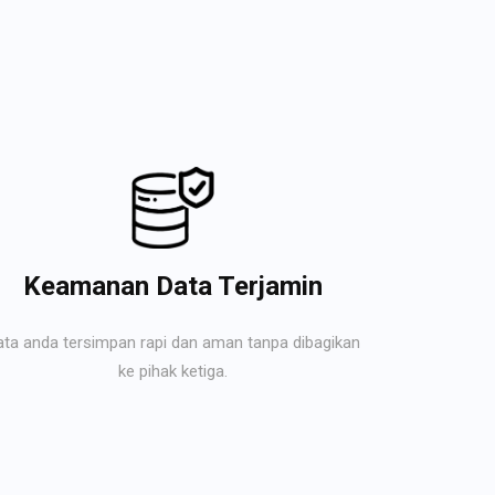
Keamanan Data Terjamin
ata anda tersimpan rapi dan aman tanpa dibagikan
ke pihak ketiga.