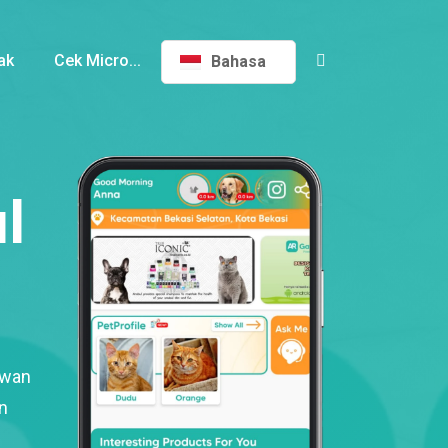
ak
Cek Micro...
Bahasa
l
ewan
n