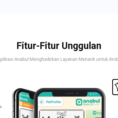
Fitur-Fitur Unggulan
plikasi Anabul Menghadirkan Layanan Menarik untuk And
i
t