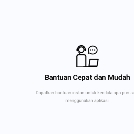
Bantuan Cepat dan Mudah
Dapatkan bantuan instan untuk kendala apa pun s
menggunakan aplikasi.