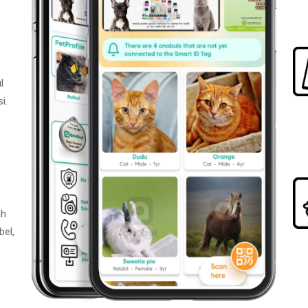
l
i.
ah
bel,