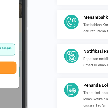
Menambahka
Tambahkan Konta
darurat utama t
Notifikasi R
Dapatkan notifi
Smart ID anabu
Penanda Lok
Terdeteksi loka
lokasi ketika h
discan. Tag Sma