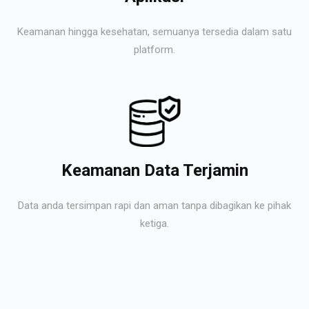
Keamanan hingga kesehatan, semuanya tersedia dalam satu
platform.
Keamanan Data Terjamin
Data anda tersimpan rapi dan aman tanpa dibagikan ke pihak
ketiga.