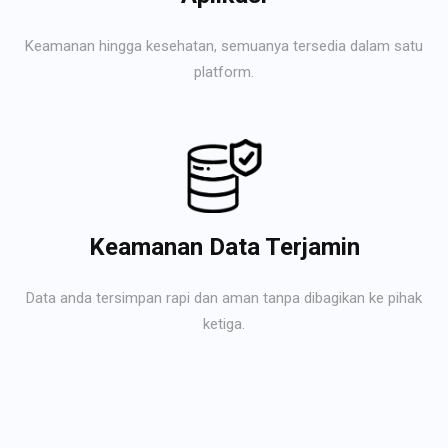
Keamanan hingga kesehatan, semuanya tersedia dalam satu
platform.
Keamanan Data Terjamin
Data anda tersimpan rapi dan aman tanpa dibagikan ke pihak
ketiga.