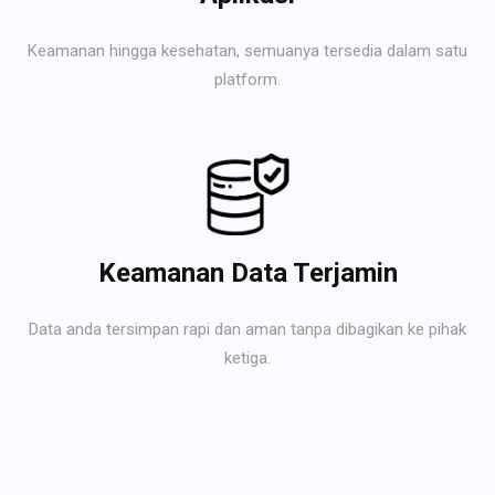
Keamanan hingga kesehatan, semuanya tersedia dalam satu
platform.
Keamanan Data Terjamin
Data anda tersimpan rapi dan aman tanpa dibagikan ke pihak
ketiga.