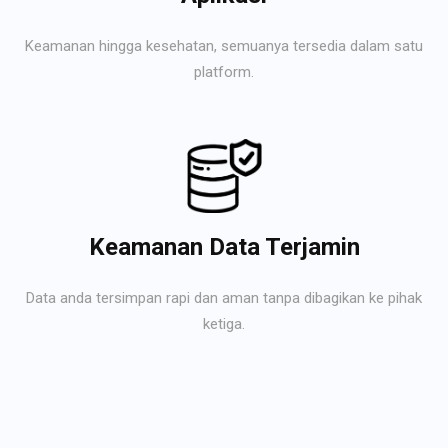
Keamanan hingga kesehatan, semuanya tersedia dalam satu
platform.
Keamanan Data Terjamin
Data anda tersimpan rapi dan aman tanpa dibagikan ke pihak
ketiga.