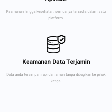
Keamanan hingga kesehatan, semuanya tersedia dalam satu
platform.
Keamanan Data Terjamin
Data anda tersimpan rapi dan aman tanpa dibagikan ke pihak
ketiga.