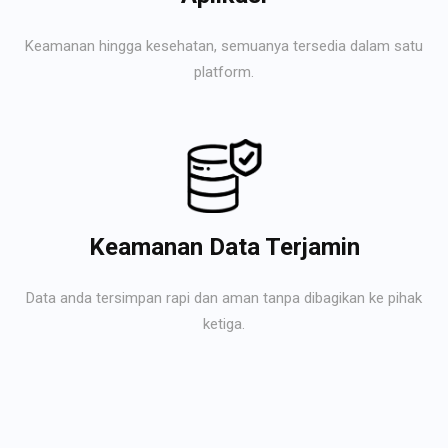
Keamanan hingga kesehatan, semuanya tersedia dalam satu
platform.
Keamanan Data Terjamin
Data anda tersimpan rapi dan aman tanpa dibagikan ke pihak
ketiga.