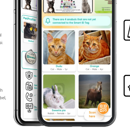
l
i.
ah
bel,