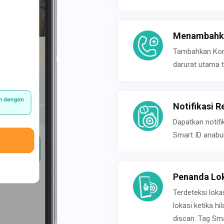
Menambahka
Tambahkan Konta
darurat utama t
Notifikasi R
Dapatkan notifi
Smart ID anabu
Penanda Lok
Terdeteksi loka
lokasi ketika h
discan. Tag Sma