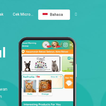
ak
Cek Micro...
Bahasa
l
ewan
n