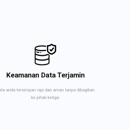
Keamanan Data Terjamin
ata anda tersimpan rapi dan aman tanpa dibagikan
ke pihak ketiga.