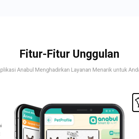
Fitur-Fitur Unggulan
plikasi Anabul Menghadirkan Layanan Menarik untuk And
i
t