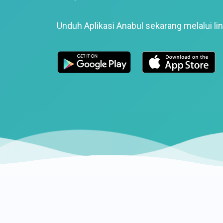
Unduh Aplikasi Anabul sekarang melalui lin