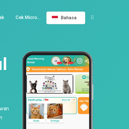
ak
Cek Micro...
Bahasa
l
ewan
n