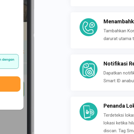
Menambahka
Tambahkan Konta
darurat utama t
Notifikasi R
Dapatkan notifi
Smart ID anabu
Penanda Lok
Terdeteksi loka
lokasi ketika h
discan. Tag Sma