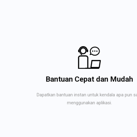
Bantuan Cepat dan Mudah
Dapatkan bantuan instan untuk kendala apa pun s
menggunakan aplikasi.