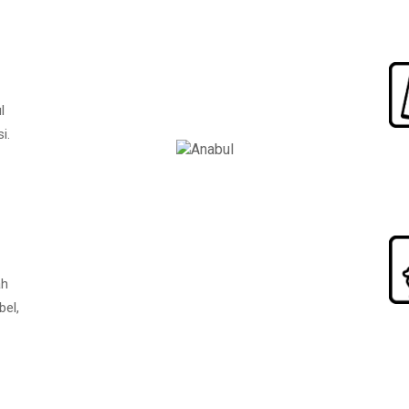
l
i.
ah
bel,