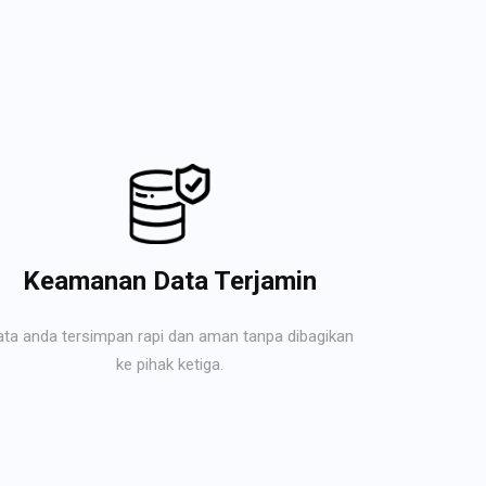
Keamanan Data Terjamin
ata anda tersimpan rapi dan aman tanpa dibagikan
ke pihak ketiga.