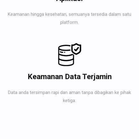
Keamanan hingga kesehatan, semuanya tersedia dalam satu
platform.
Keamanan Data Terjamin
Data anda tersimpan rapi dan aman tanpa dibagikan ke pihak
ketiga.