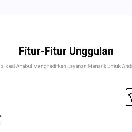
Fitur-Fitur Unggulan
plikasi Anabul Menghadirkan Layanan Menarik untuk And
i
t