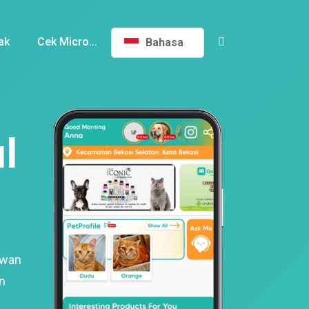
ak
Cek Micro...
Bahasa
l
ewan
n