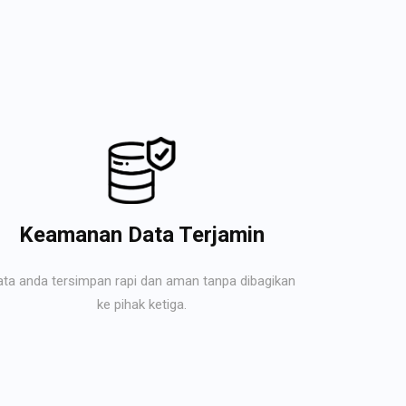
Keamanan Data Terjamin
ata anda tersimpan rapi dan aman tanpa dibagikan
ke pihak ketiga.