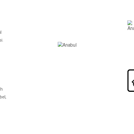
l
i.
ah
bel,