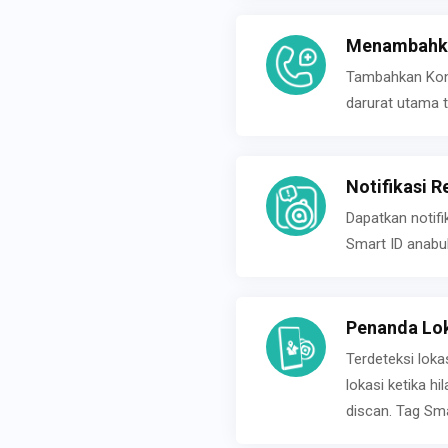
Menambahka
Tambahkan Konta
darurat utama t
Notifikasi R
Dapatkan notifi
Smart ID anabu
Penanda Lok
Terdeteksi loka
lokasi ketika h
discan. Tag Sma