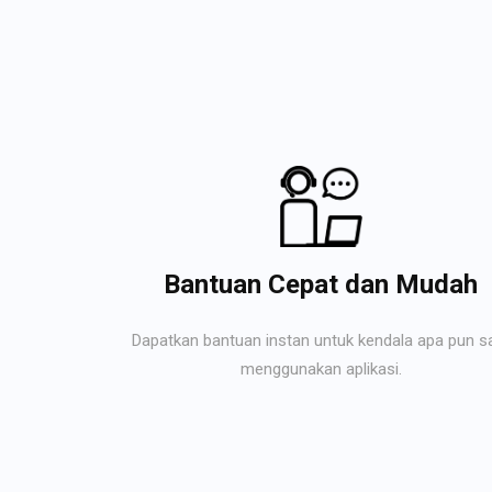
Bantuan Cepat dan Mudah
Dapatkan bantuan instan untuk kendala apa pun s
menggunakan aplikasi.