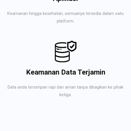
Keamanan hingga kesehatan, semuanya tersedia dalam satu
platform.
Keamanan Data Terjamin
Data anda tersimpan rapi dan aman tanpa dibagikan ke pihak
ketiga.