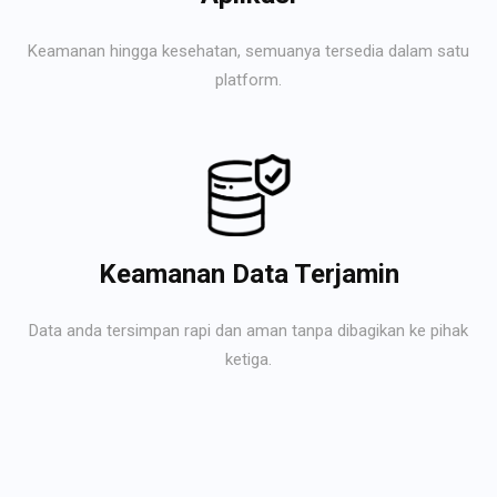
Keamanan hingga kesehatan, semuanya tersedia dalam satu
platform.
Keamanan Data Terjamin
Data anda tersimpan rapi dan aman tanpa dibagikan ke pihak
ketiga.