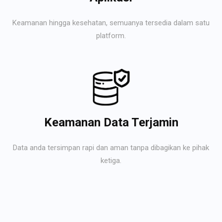
Keamanan hingga kesehatan, semuanya tersedia dalam satu
platform.
Keamanan Data Terjamin
Data anda tersimpan rapi dan aman tanpa dibagikan ke pihak
ketiga.