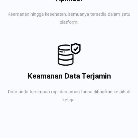
Keamanan hingga kesehatan, semuanya tersedia dalam satu
platform.
Keamanan Data Terjamin
Data anda tersimpan rapi dan aman tanpa dibagikan ke pihak
ketiga.