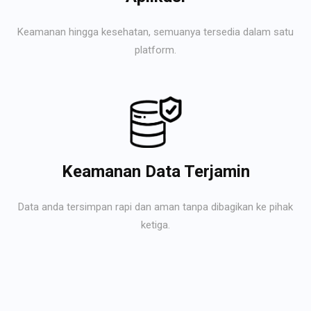
Keamanan hingga kesehatan, semuanya tersedia dalam satu
platform.
Keamanan Data Terjamin
Data anda tersimpan rapi dan aman tanpa dibagikan ke pihak
ketiga.