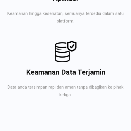
Keamanan hingga kesehatan, semuanya tersedia dalam satu
platform.
Keamanan Data Terjamin
Data anda tersimpan rapi dan aman tanpa dibagikan ke pihak
ketiga.