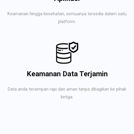
Keamanan hingga kesehatan, semuanya tersedia dalam satu
platform.
Keamanan Data Terjamin
Data anda tersimpan rapi dan aman tanpa dibagikan ke pihak
ketiga.