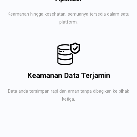
Keamanan hingga kesehatan, semuanya tersedia dalam satu
platform.
Keamanan Data Terjamin
Data anda tersimpan rapi dan aman tanpa dibagikan ke pihak
ketiga.