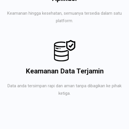
Keamanan hingga kesehatan, semuanya tersedia dalam satu
platform.
Keamanan Data Terjamin
Data anda tersimpan rapi dan aman tanpa dibagikan ke pihak
ketiga.