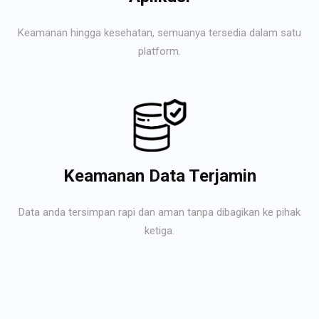
Keamanan hingga kesehatan, semuanya tersedia dalam satu
platform.
Keamanan Data Terjamin
Data anda tersimpan rapi dan aman tanpa dibagikan ke pihak
ketiga.