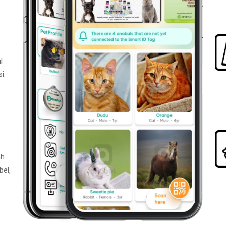
l
i.
ah
bel,