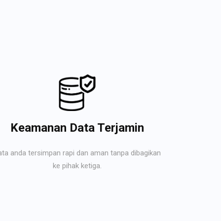
Keamanan Data Terjamin
ata anda tersimpan rapi dan aman tanpa dibagikan
ke pihak ketiga.