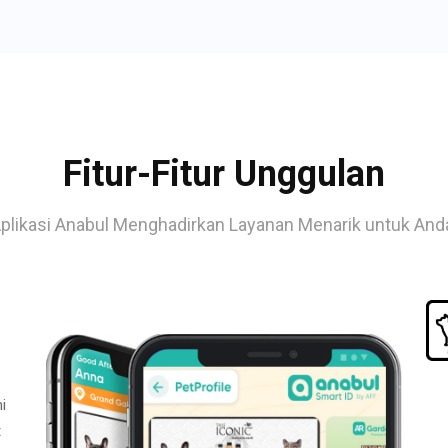
Fitur-Fitur Unggulan
plikasi Anabul Menghadirkan Layanan Menarik untuk And
i
t