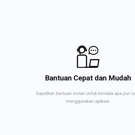
Bantuan Cepat dan Mudah
Dapatkan bantuan instan untuk kendala apa pun s
menggunakan aplikasi.