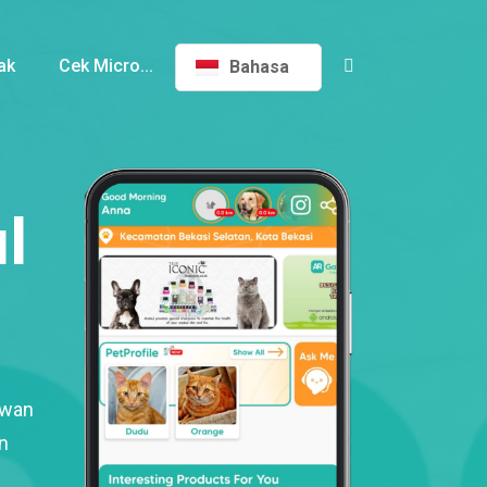
ak
Cek Micro...
Bahasa
l
ewan
n