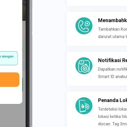
Menambahka
Tambahkan Konta
darurat utama t
Notifikasi R
Dapatkan notifi
Smart ID anabu
Penanda Lok
Terdeteksi loka
lokasi ketika h
discan. Tag Sma