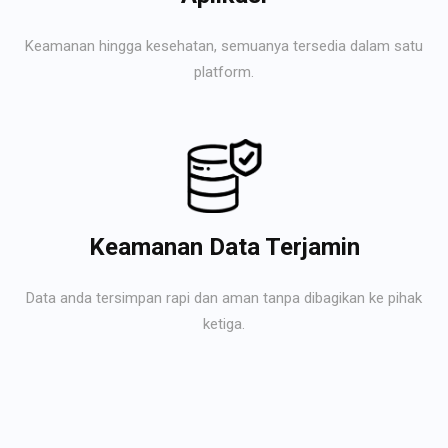
Keamanan hingga kesehatan, semuanya tersedia dalam satu
platform.
Keamanan Data Terjamin
Data anda tersimpan rapi dan aman tanpa dibagikan ke pihak
ketiga.