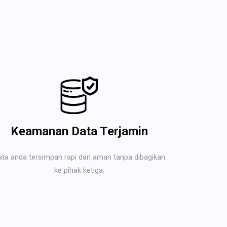
Keamanan Data Terjamin
ata anda tersimpan rapi dan aman tanpa dibagikan
ke pihak ketiga.