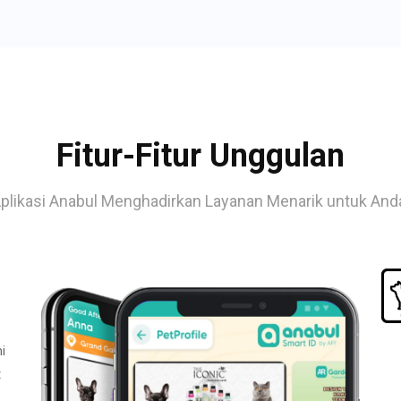
Fitur-Fitur Unggulan
plikasi Anabul Menghadirkan Layanan Menarik untuk And
i
t