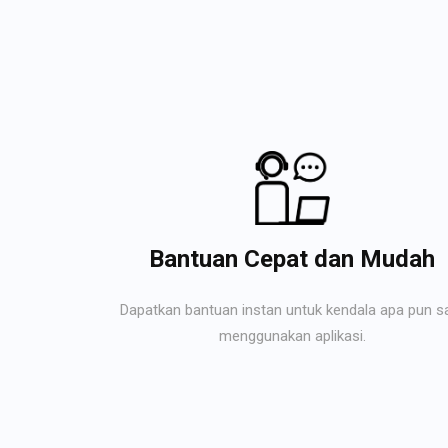
Bantuan Cepat dan Mudah
Dapatkan bantuan instan untuk kendala apa pun s
menggunakan aplikasi.