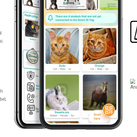
l
i.
ah
bel,