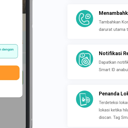
Menambahka
Tambahkan Konta
darurat utama t
Notifikasi R
Dapatkan notifi
Smart ID anabu
Penanda Lok
Terdeteksi loka
lokasi ketika h
discan. Tag Sma