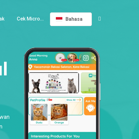
ak
Cek Micro...
Bahasa
l
ewan
n