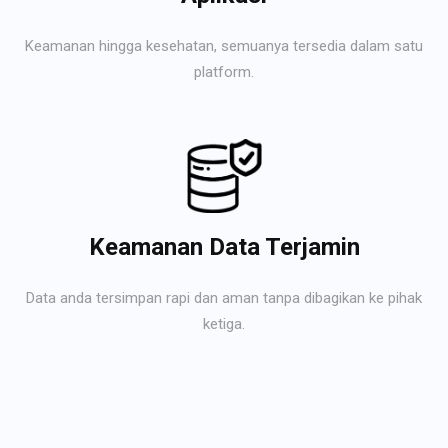
Keamanan hingga kesehatan, semuanya tersedia dalam satu
platform.
Keamanan Data Terjamin
Data anda tersimpan rapi dan aman tanpa dibagikan ke pihak
ketiga.