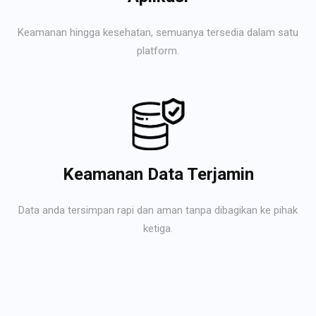
Keamanan hingga kesehatan, semuanya tersedia dalam satu
platform.
Keamanan Data Terjamin
Data anda tersimpan rapi dan aman tanpa dibagikan ke pihak
ketiga.