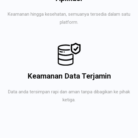
Keamanan hingga kesehatan, semuanya tersedia dalam satu
platform.
Keamanan Data Terjamin
Data anda tersimpan rapi dan aman tanpa dibagikan ke pihak
ketiga.