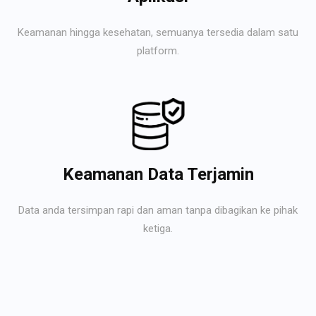
Keamanan hingga kesehatan, semuanya tersedia dalam satu
platform.
Keamanan Data Terjamin
Data anda tersimpan rapi dan aman tanpa dibagikan ke pihak
ketiga.