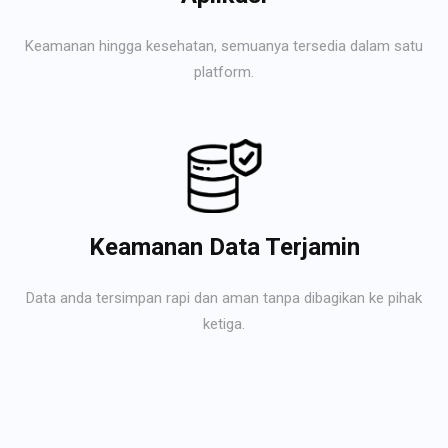
Keamanan hingga kesehatan, semuanya tersedia dalam satu
platform.
Keamanan Data Terjamin
Data anda tersimpan rapi dan aman tanpa dibagikan ke pihak
ketiga.