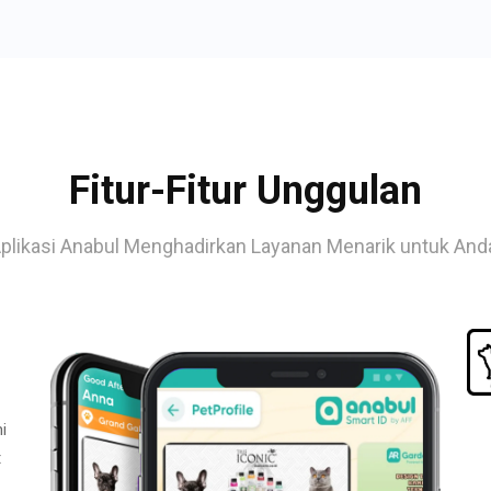
Fitur-Fitur Unggulan
plikasi Anabul Menghadirkan Layanan Menarik untuk And
i
t