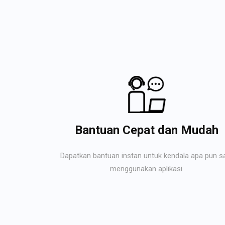
Bantuan Cepat dan Mudah
Dapatkan bantuan instan untuk kendala apa pun s
menggunakan aplikasi.