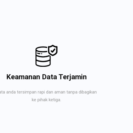
Keamanan Data Terjamin
ata anda tersimpan rapi dan aman tanpa dibagikan
ke pihak ketiga.