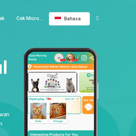
ak
Cek Micro...
Bahasa
l
ewan
n