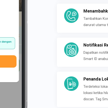
Menambahka
Tambahkan Konta
darurat utama t
Notifikasi R
Dapatkan notifi
Smart ID anabu
Penanda Lok
Terdeteksi loka
lokasi ketika h
discan. Tag Sma