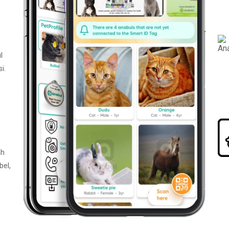
l
i.
ah
bel,