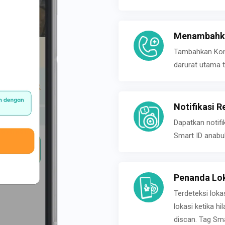
Menambahka
Tambahkan Konta
darurat utama t
Notifikasi R
Dapatkan notifi
Smart ID anabu
Penanda Lok
Terdeteksi loka
lokasi ketika h
discan. Tag Sma