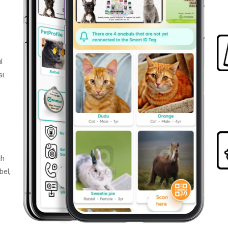
l
i.
ah
bel,