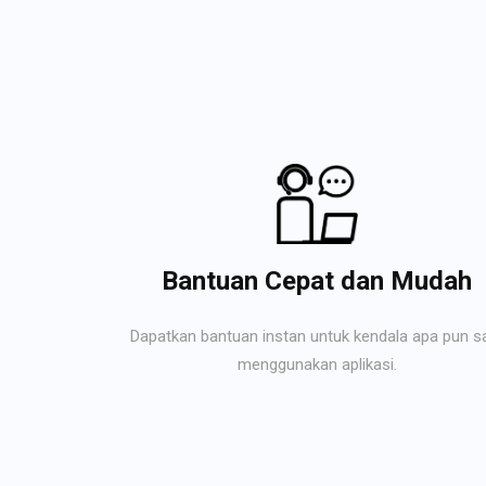
Bantuan Cepat dan Mudah
Dapatkan bantuan instan untuk kendala apa pun s
menggunakan aplikasi.