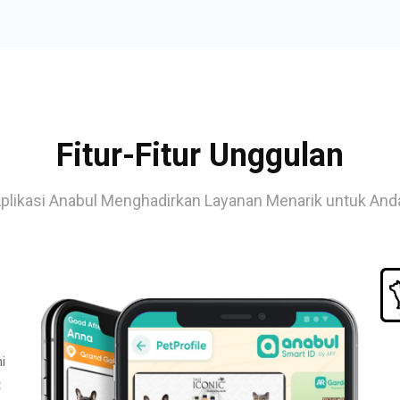
Fitur-Fitur Unggulan
plikasi Anabul Menghadirkan Layanan Menarik untuk And
i
t