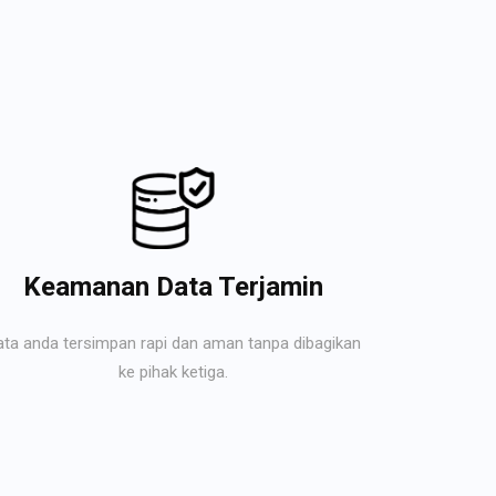
Keamanan Data Terjamin
ata anda tersimpan rapi dan aman tanpa dibagikan
ke pihak ketiga.