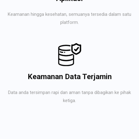
Keamanan hingga kesehatan, semuanya tersedia dalam satu
platform.
Keamanan Data Terjamin
Data anda tersimpan rapi dan aman tanpa dibagikan ke pihak
ketiga.