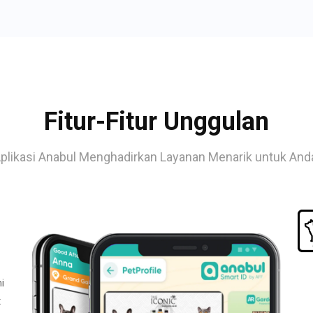
Fitur-Fitur Unggulan
plikasi Anabul Menghadirkan Layanan Menarik untuk And
i
t