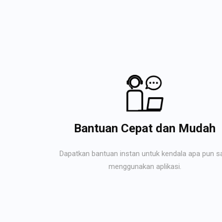
Bantuan Cepat dan Mudah
Dapatkan bantuan instan untuk kendala apa pun s
menggunakan aplikasi.