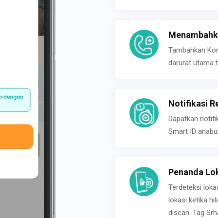
Menambahka
Tambahkan Konta
darurat utama t
Notifikasi R
Dapatkan notifi
Smart ID anabu
Penanda Lok
Terdeteksi loka
lokasi ketika h
discan. Tag Sma