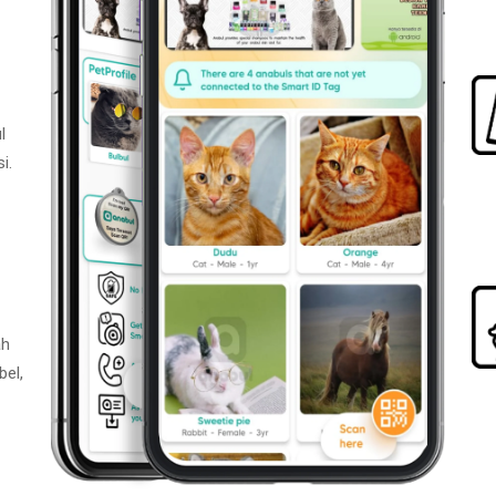
l
i.
ah
bel,