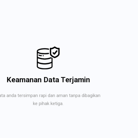
Keamanan Data Terjamin
ata anda tersimpan rapi dan aman tanpa dibagikan
ke pihak ketiga.