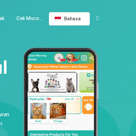
ak
Cek Micro...
Bahasa
l
ewan
n