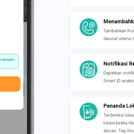
Menambahka
Tambahkan Konta
darurat utama t
Notifikasi R
Dapatkan notifi
Smart ID anabu
Penanda Lok
Terdeteksi loka
lokasi ketika h
discan. Tag Sma