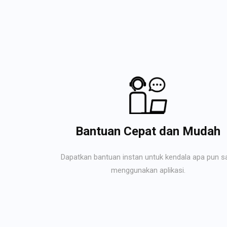
Bantuan Cepat dan Mudah
Dapatkan bantuan instan untuk kendala apa pun s
menggunakan aplikasi.