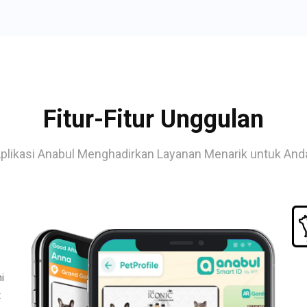
Fitur-Fitur Unggulan
plikasi Anabul Menghadirkan Layanan Menarik untuk And
i
t