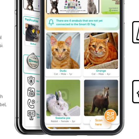
l
i.
ah
bel,