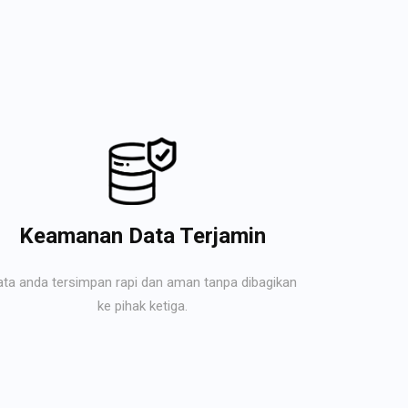
Keamanan Data Terjamin
ata anda tersimpan rapi dan aman tanpa dibagikan
ke pihak ketiga.