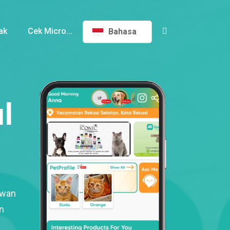
ak
Cek Micro...
Bahasa
l
ewan
n