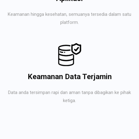
Keamanan hingga kesehatan, semuanya tersedia dalam satu
platform.
Keamanan Data Terjamin
Data anda tersimpan rapi dan aman tanpa dibagikan ke pihak
ketiga.