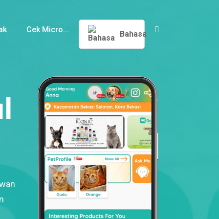
ak
Cek Micro...
Bahasa
l
ewan
n