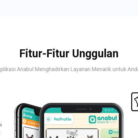
Fitur-Fitur Unggulan
plikasi Anabul Menghadirkan Layanan Menarik untuk And
i
t