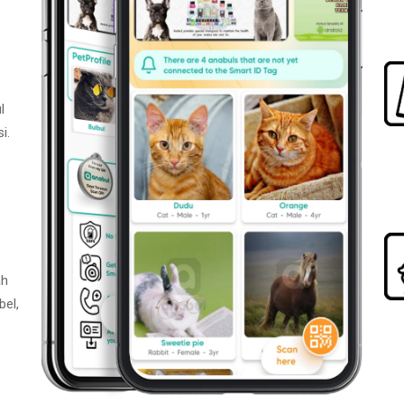
l
i.
ah
bel,