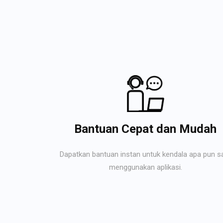
Bantuan Cepat dan Mudah
Dapatkan bantuan instan untuk kendala apa pun s
menggunakan aplikasi.