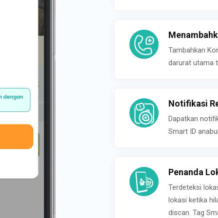
Menambahka
Tambahkan Konta
darurat utama t
Notifikasi R
Dapatkan notifi
Smart ID anabu
Penanda Lok
Terdeteksi loka
lokasi ketika h
discan. Tag Sma