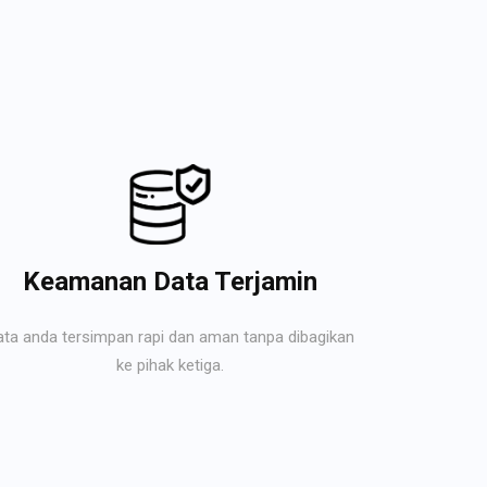
Keamanan Data Terjamin
ata anda tersimpan rapi dan aman tanpa dibagikan
ke pihak ketiga.