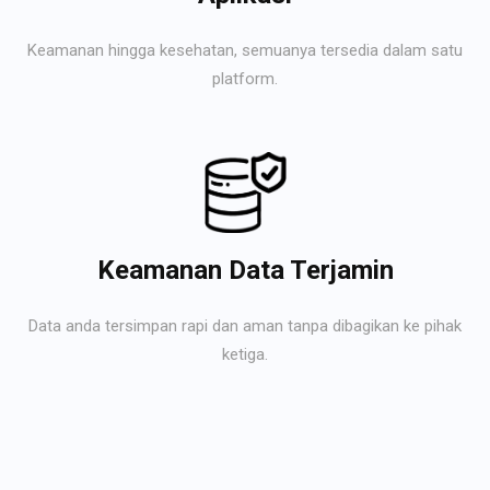
Keamanan hingga kesehatan, semuanya tersedia dalam satu
platform.
Keamanan Data Terjamin
Data anda tersimpan rapi dan aman tanpa dibagikan ke pihak
ketiga.