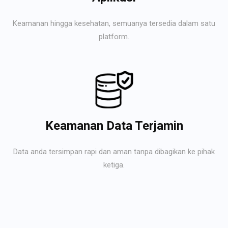
Keamanan hingga kesehatan, semuanya tersedia dalam satu
platform.
Keamanan Data Terjamin
Data anda tersimpan rapi dan aman tanpa dibagikan ke pihak
ketiga.