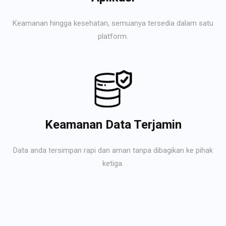
Keamanan hingga kesehatan, semuanya tersedia dalam satu
platform.
Keamanan Data Terjamin
Data anda tersimpan rapi dan aman tanpa dibagikan ke pihak
ketiga.