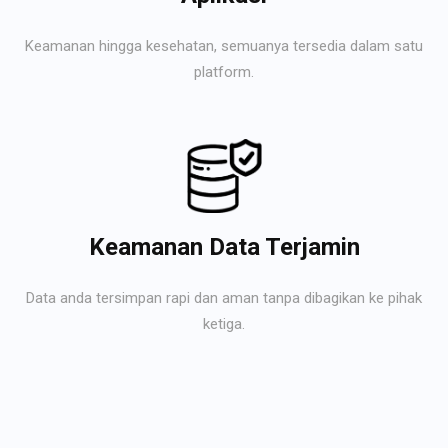
Keamanan hingga kesehatan, semuanya tersedia dalam satu
platform.
Keamanan Data Terjamin
Data anda tersimpan rapi dan aman tanpa dibagikan ke pihak
ketiga.