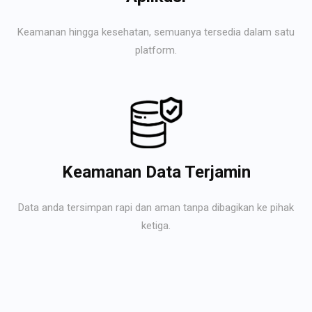
Keamanan hingga kesehatan, semuanya tersedia dalam satu
platform.
Keamanan Data Terjamin
Data anda tersimpan rapi dan aman tanpa dibagikan ke pihak
ketiga.