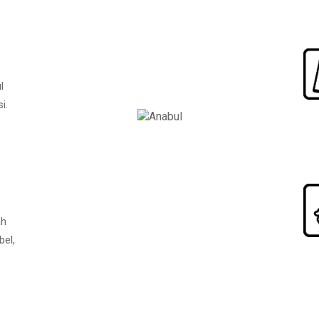
l
i.
ah
bel,