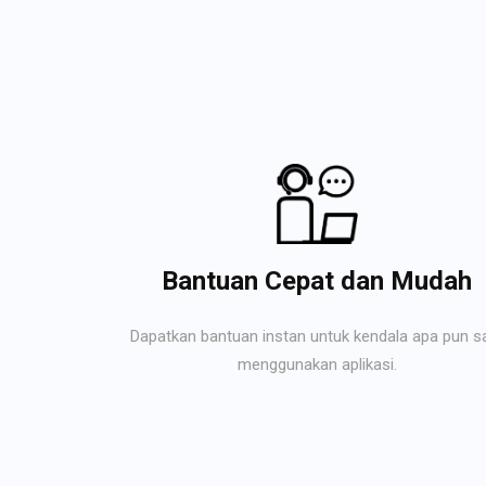
Bantuan Cepat dan Mudah
Dapatkan bantuan instan untuk kendala apa pun s
menggunakan aplikasi.