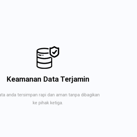
Keamanan Data Terjamin
ata anda tersimpan rapi dan aman tanpa dibagikan
ke pihak ketiga.