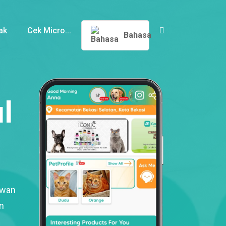
ak
Cek Micro...
Bahasa
l
ewan
n