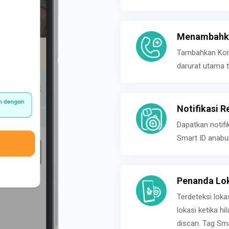
Menambahka
Tambahkan Konta
darurat utama t
Notifikasi R
Dapatkan notifi
Smart ID anabu
Penanda Lok
Terdeteksi loka
lokasi ketika h
discan. Tag Sma