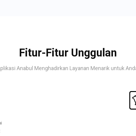
Fitur-Fitur Unggulan
plikasi Anabul Menghadirkan Layanan Menarik untuk And
i
t