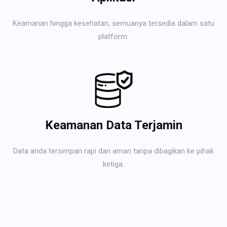
Keamanan hingga kesehatan, semuanya tersedia dalam satu
platform.
Keamanan Data Terjamin
Data anda tersimpan rapi dan aman tanpa dibagikan ke pihak
ketiga.