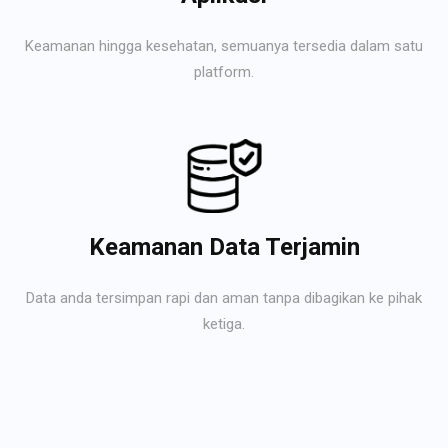
Keamanan hingga kesehatan, semuanya tersedia dalam satu
platform.
Keamanan Data Terjamin
Data anda tersimpan rapi dan aman tanpa dibagikan ke pihak
ketiga.